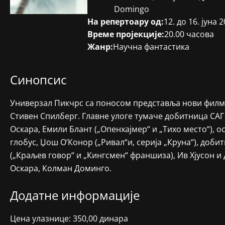
Domingo
На репертоару од:
12. до 16. јуна 2
Време пројекције:
20.00 часова
Жанр:
Научна фантастика
Синопсис
Универзал Пикчрс са поносом представља нови филм 
Стивен Спилберг. Главне улоге тумаче добитница САГ
Оскара, Емили Блант („Опенхајмер“ и „Тихо место“), о
глобус, Џош О’Конор („Ривал“и, серија „Круна“), доби
(„Краљев говор“ и „Кингсмен“ франшиза), Ив Хјусон и
Оскара, Колман Доминго.
Додатне информације
Цена улазнице: 350,00 динара