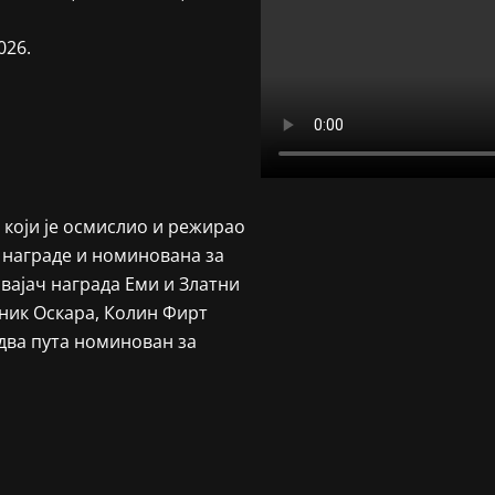
026.
који је осмислио и режирао
 награде и номинована за
свајач награда Еми и Златни
тник Оскара, Колин Фирт
 два пута номинован за