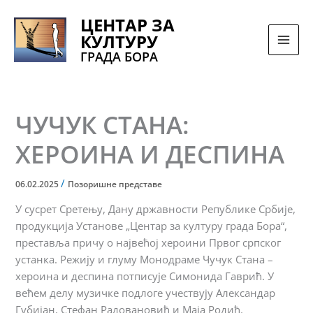
Pređi
ЦЕНТАР ЗА
na
КУЛТУРУ
sadržaj
ГРАДА БОРА
ЧУЧУК СТАНА:
ХЕРОИНА И ДЕСПИНА
/
06.02.2025
Позоришне представе
У сусрет Сретењу, Дану државности Републике Србије,
продукција Установе „Центар за културу града Бора“,
преставља причу о највећој хероини Првог српског
устанка. Режију и глуму Монодраме Чучук Стана –
хероина и деспина потписује Симонида Гаврић. У
већем делу музичке подлоге учествују Александар
Губијан, Стефан Радовановић и Маја Родић.