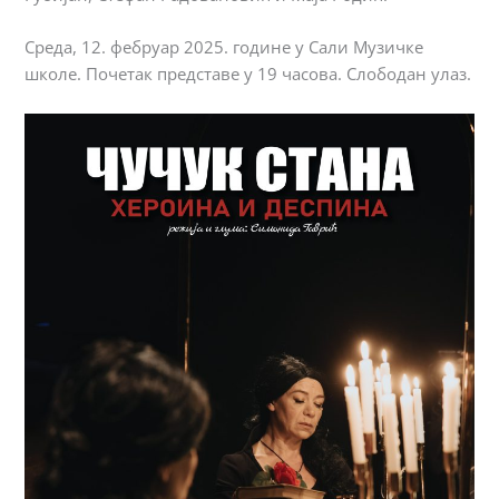
Среда, 12. фебруар 2025. године у Сали Музичке
школе. Почетак представе у 19 часова. Слободан улаз.