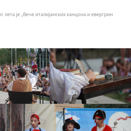
ог лета је „Вече италијанских канцона и евергрин