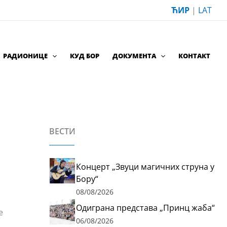
ЋИР
|
LAT
РАДИОНИЦЕ
КУД БОР
ДОКУМЕНТА
КОНТАКТ
ВЕСТИ
Концерт „Звуци магичних струна у
Бору“
08/08/2026
а
Одиграна представа „Принц жаба“
е
06/08/2026