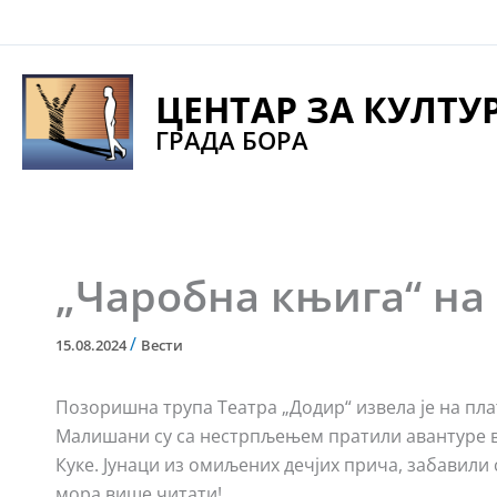
Pređi
na
sadržaj
ЦЕНТАР ЗА КУЛТУ
ГРАДА БОРА
„Чаробна књига“ на
/
15.08.2024
Вести
Позоришна трупа Театра „Додир“ извела је на пла
Малишани су са нестрпљењем пратили авантуре ве
Куке. Јунаци из омиљених дечјих прича, забавили 
мора више читати!