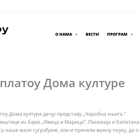
РУ
О НАМА
ВЕСТИ
ПРОГРАМ
 платоу Дома културе
тоу Дома културе дечју представу „Чаробна књига.“
штице из бајке „Ивица и Марица“, Пинокија и Капетан
су наше мале суграђане, али и пренели важну поуку, да с