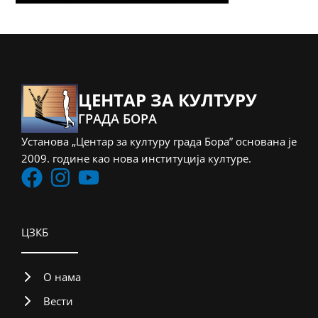
ЦЕНТАР ЗА КУЛТУРУ
ГРАДА БОРА
Установа „Центар за културу града Бора” основана је
2009. године као нова институција културе.
ЦЗКБ
О нама
Вести