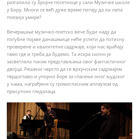
разгалили су бројне посетиоце у сали Музичке школе
у Бору. Многи се већ дуже време питају да ли лепа
поезија умире?
Вечерашње музичко-поетско вече буди наду да
погубне појаве данашњице неће успети да потисну
проверене и квалитетне садржаје, који нас враћају
тамо где и треба да будемо. Та искра силно је
засветлела током представљања овог фантастичног
двојца. Решени чврсто да сe врхунским садржајем
тврдоглаво и упорно боре за спасење оног људског
у нама, награђени су громогласним аплаузом од
присутних гледалаца.