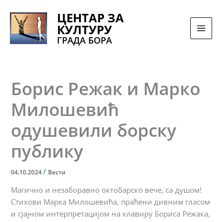
Pređi
ЦЕНТАР ЗА
na
КУЛТУРУ
sadržaj
ГРАДА БОРА
Борис Режак и Марко
Милошевић
одушевили борску
публику
/
04.10.2024
Вести
Магично и незаборавно октобарско вече, са душом!
Стихови Марка Милошевића, праћени дивним гласом
и сјајном интерпретацијом на клавиру Бориса Режака,