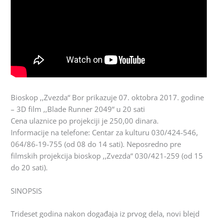
Bioskop ,,Zvezda“ Bor prikazuje 07. oktobra 2017. godine
– 3D film ,,Blade Runner 2049“ u 20 sati
Cena ulaznice po projekciji je 250,00 dinara.
Informacije na telefone: Centar za kulturu 030/424-546,
064/86-19-755 (od 08 do 14 sati). Neposredno pre
filmskih projekcija bioskop ,,Zvezda“ 030/421-259 (od 15
do 20 sati).
SINOPSIS
Trideset godina nakon događaja iz prvog dela, novi blejd