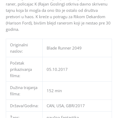
raner, policajac K (Rajan Gosling) otkriva davno skrivenu
tajnu koja bi mogla da ono što je ostalo od društva
pretvori u haos. K kreće u potragu za Rikom Dekardom
(Harison Ford), bivšim blejd ranerom koji je nestao pre 30
godina.
Originalni
Blade Runner 2049
naslov:
Početak
prikazivanja
05.10.2017
filma:
Dužina trajanja
152 min
filma:
Država/Godina:
CAN, USA, GBR/2017
Žanr:
naučna-fantastika