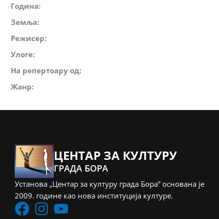
Година:
Земља:
Режисер:
Улоге:
На репертоару од:
Жанр:
ЦЕНТАР ЗА КУЛТУРУ
ГРАДА БОРА
Установа „Центар за културу града Бора” основана је
2009. године као нова институција културе.