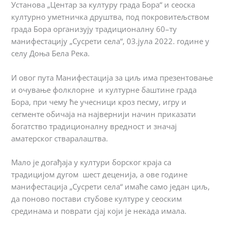
Установа „Центар за културу града Бора“ и сеоска
културно уметничка друштва, под покровитељством
града Бора организују традиционалну 60–ту
манифестацију „Сусрети села“, 03.јула 2022. године у
селу Доња Бела Река.
И овог пута Манифестација за циљ има презентовање
и очување фолклорне и културне баштине града
Бора, при чему ће учесници кроз песму, игру и
сегменте обичаја на највернији начин приказати
богатство традиционалну вредност и значај
аматерског стваралаштва.
Мало је догађаја у култури борског краја са
традицијом дугом шест деценија, а ове године
манифестација „Сусрети села“ имаће само један циљ,
да поново постави стубове културе у сеоским
срединама и поврати сјај који је некада имала.