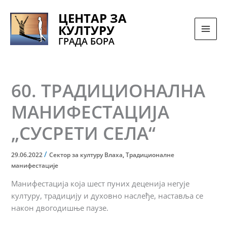
Pređi
ЦЕНТАР ЗА
na
КУЛТУРУ
sadržaj
ГРАДА БОРА
60. ТРАДИЦИОНАЛНА
МАНИФЕСТАЦИЈА
„СУСРЕТИ СЕЛА“
/
29.06.2022
Сектор за културу Влаха
,
Традиционалне
манифестације
Манифестација која шест пуних деценија негује
културу, традицију и духовно наслеђе, наставља се
након двогодишње паузе.