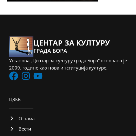
ЦЕНТАР ЗА КУЛТУРУ
ГРАДА БОРА
Установа „Центар за културу града Бора” основана је
2009. године као нова институција културе.
ЦЗКБ
О нама
Вести