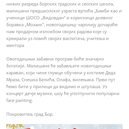
нижих разреда борских градских и сеоских школа,
малишани предшколског узраста вртића „Бамби као и
ученици ШОСО „Видовдан“ и корисници дневног
боравка „Мозаик“, новогодишњу чаролију дочараће
нам продајном изложбом својих радова које су
креирали уз помоћ својих васпитача, учитеља и
ментора
Овогодишњи забавни програм биће значајно
богатији. Малишане ће забављати новогодишњи
караван, који чине глумци обучени у костиме Деда
Мраза, Снешка Белића, Олафа, вилењака. Први пут
ћемо бити у прилици да видимо и штулаша. Уз
концерт дечје музике, шоу ће употпунити популарни
face painting.
Покровитељ град Бор.