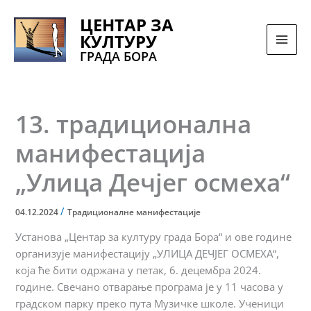
Pređi
ЦЕНТАР ЗА
na
КУЛТУРУ
sadržaj
ГРАДА БОРА
13. традиционална
манифестација
„Улица Дечјег осмеха“
/
04.12.2024
Традиционалне манифестације
Установа „Центар за културу града Бора“ и ове године
организује манифестацију „УЛИЦА ДЕЧЈЕГ ОСМЕХА“,
која ће бити одржана у петак, 6. децембра 2024.
године. Свечано отварање програма је у 11 часова у
градском парку преко пута Музичке школе. Ученици