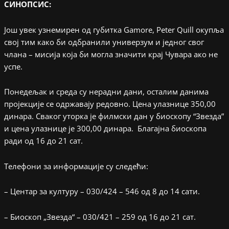
СИНОПСИС:
Још увек узнемирен од губитка Gamore, Peter Quill окупља
свој тим како би одбранили универзум и једног свог
члана – мисија која би могла значити крај Чувара ако не
успе.
Понедељак и среда су нерадни дани, осталим данима
пројекције се одржавају редовно. Цена улазнице 350,00
динара. Сваког уторка је филмски дан у биоскопу “Звезда”
и цена улазнице је 300,00 динара. Благајна биоскопа
ради од 16 до 21 сат.
Телефони за информације су следећи:
– Центар за културу – 030/424 – 546 од 8 до 14 сати.
– Биоскоп „Звезда“ – 030/421 – 259 од 16 до 21 сат.