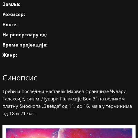
Земља:
Режисер:
Улоге:
На репертоару од:
Време пројекције:
Жанр:
Синопсис
Трећи и последњи наставак Марвел франшизе Чувари
Галаксије, филм „Чувари Галаксије Вол.3“ на великом
платну биоскопа „Звезда“ од 11. до 16. маја у терминима
од 18 и 21 час.