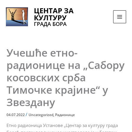
Pređi
ЦЕНТАР ЗА
na
КУЛТУРУ
sadržaj
ГРАДА БОРА
Учешће етно-
радионице на „Сабору
косовских срба
Тимочке крајине“ у
Звездану
/
04.07.2022
Uncategorized
,
Радионице
Етно радионица Установе „Центар за културу града