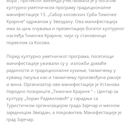
Бора“, протеклог викенда учествовала је у богатом
културно-уметничком програму традиционалне
манифестације 13. „Сабор косовских Срба Тимочке
Крајине“ одржаном у Звездану. Ова манифестација
има за циљ очувања и презентације богатог културног
наслеђа Тимочке Крајине, чији су становници
пореклом са Косова.
Поред културно уметничког програма, посетиоци
манифестације уживали су у изложби домаће
радиности и традиционалне кухиње, такмичењу у
кувању пасуља као и такмичењу произвођача ракије
и вина. Организатор ове манифестације је Установа
Народно позориште „Тимочке Крајине “ – Центар за
културу „Зоран Радмиловић“ у сарадњи са
Туристичком организацијом града Зајечар и месном
заједницом Звездан, а покровитељ Манифестације је
град Зајечар.