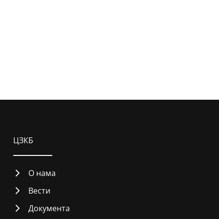
ЦЗКБ
О нама
Вести
Документа