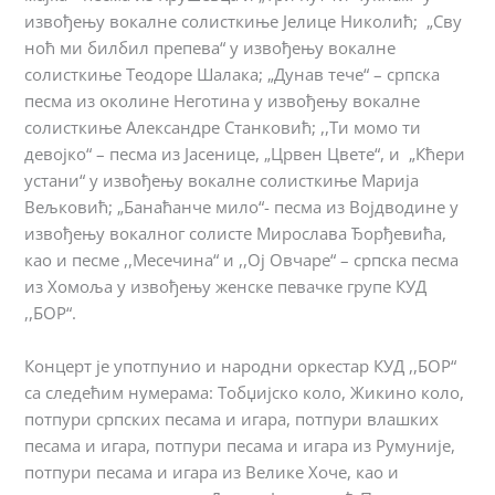
извођењу вокалне солисткиње Јелице Николић; „Сву
ноћ ми билбил препева“ у извођењу вокалне
солисткиње Теодоре Шалака; „Дунав тече“ – српска
песма из околине Неготина у извођењу вокалне
солисткиње Александре Станковић; ,,Ти момо ти
девојко“ – песма из Јасенице, „Црвен Цвете“, и „Кћери
устани“ у извођењу вокалне солисткиње Марија
Вељковић; „Банаћанче мило“- песма из Војдводине у
извођењу вокалног солисте Мирослава Ђорђевића,
као и песме ,,Месечина“ и ,,Ој Овчаре“ – српска песма
из Хомоља у извођењу женске певачке групе КУД
,,БОР“.
Концерт је употпунио и народни оркестар КУД ,,БОР“
са следећим нумерама: Тобџијско коло, Жикино коло,
потпури српских песама и игара, потпури влашких
песама и игара, потпури песама и игара из Румуније,
потпури песама и игара из Велике Хоче, као и