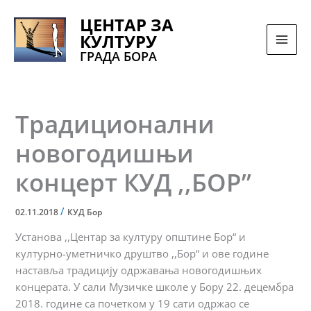
Pređi
ЦЕНТАР ЗА
na
КУЛТУРУ
sadržaj
ГРАДА БОРА
Традиционални
новогодишњи
концерт КУД ,,БОР”
/
02.11.2018
КУД Бор
Установа ,,Центар за културу општине Бор“ и
културно-уметничко друштво ,,Бор“ и ове године
наставља традицију одржавања новогодишњих
концерата. У сали Музичке школе у Бору 22. децембра
2018. године са почетком у 19 сати одржао се