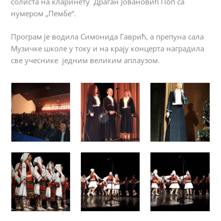
солиста на кларинету Драган Јовановић Поп са
нумером „Пембе“.
Програм је водила Симонида Гаврић, а препуна сала
Музичке школе у току и на крају концерта наградила
све учеснике једним великим аплаузом.