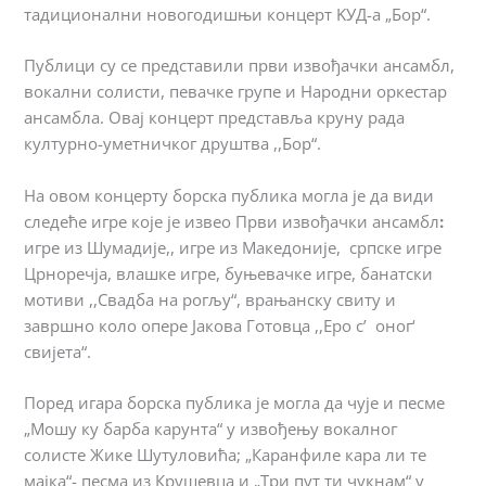
тадиционални новогодишњи концерт KУД-а „Бор“.
Публици су се представили први извођачки ансамбл,
вокални солисти, певачке групе и Народни оркестар
ансамбла. Овај концерт представља круну рада
културно-уметничког друштва ,,Бор“.
На овом концерту борска публика могла је да види
следеће игре које је извео Први извођачки ансамбл
:
игре из Шумадије,, игре из Македоније, српске игре
Црноречја, влашке игре, буњевачке игре, банатски
мотиви ,,Свадба на рогљу“, врањанску свиту и
завршно коло опере Јакова Готовца ,,Еро с’ оног‘
свијета“.
Поред игара борска публика је могла да чује и песме
„Мошу ку барба карунта“ у извођењу вокалног
солисте Жике Шутуловића; „Каранфиле кара ли те
мајка“- песма из Крушевца и „Три пут ти чукнам“ у