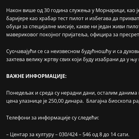
Након више од 30 година служења у Морнарици, као је
баријере као храбар тест пилот и избегава да прихват
обуци за специјалне мисије, какве ни један живи пило
мавериковог покојног пријатеља, официра за пресрет
Суочавајући се са неизвесном будућношћу и са духов
захтева велику жртву свих који буду изабрани да у њу
ВАЖНЕ ИНФОРМАЦИЈЕ:
Понедељак и среда су нерадни дани, осталим данима п
цена улазнице је 250,00 динара. Благајна биоскопа рад
Телефони за информације су следећи:
– Центар за културу – 030/424 – 546 од 8 до 14 сати.