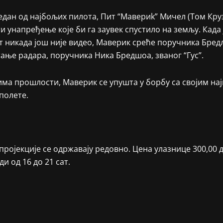
дан од најбољих пилота, Пит “Мавериk” Мичел (Том Круз) 
и унапређење које би га заувек спустило на земљу. Када 
т никада још није видео, Маверик среће поручника Бредл
ање радара, поручника Ника Бредшоа, званог “Гус”.
има прошлости, Маверик се упушта у борбу са својим на
 полете.
ројекције се одржавају редовно. Цена улазнице 300,00 д
и од 16 до 21 сат.