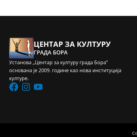
ЦЕНТАР ЗА КУЛТУРУ
ГРАДА БОРА
Установа „Центар за културу града Бора”
основана је 2009. године као нова институција
културе.
Co