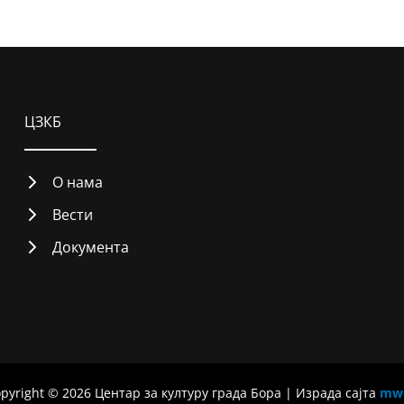
ЦЗКБ
О нама
Вести
Документа
pyright © 2026 Центар за културу града Бора | Израда сајта
mw