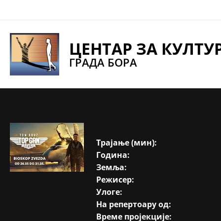
Pređi
na
sadržaj
ЦЕНТАР ЗА КУЛТУ
ГРАДА БОРА
Трајање (мин):
Година:
Земља:
Режисер:
Улоге:
На репертоару од:
Време пројекције: