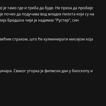
је тамо где и треба да буде. Не преза да пробије
је почео да подучава вод младих пилота који су на
ија Бредшоа чији је надимак “Рустер”, син
јвећим страхом, што ће кулминирати мисијом која
инара. Сваког уторка је филмски дан у биоскопу и