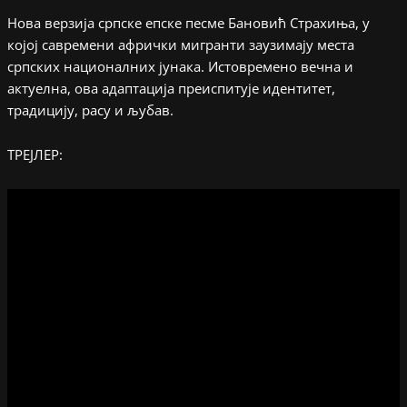
Нова верзија српске епске песме Бановић Страхиња, у
којој савремени афрички мигранти заузимају места
српских националних јунака. Истовремено вечна и
актуелна, ова адаптација преиспитује идентитет,
традицију, расу и љубав.
ТРЕЈЛЕР: