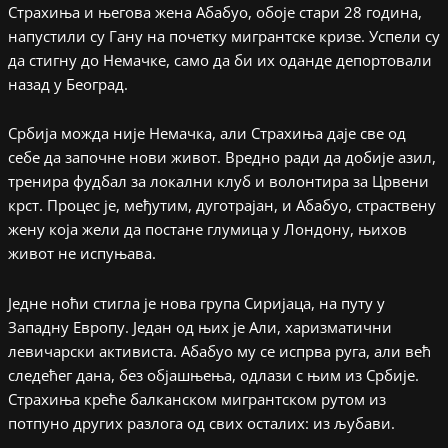
Страхиња и његова жена Абабуо, обоје стари 28 година,
напустили су Гану на почетку мигрантске кризе. Успели су
да стигну до Немачке, само да би их оданде депортовали
назад у Београд.
Србија можда није Немачка, али Страхиња даје све од
себе да започне нови живот. Вредно ради да добије азил,
тренира фудбал за локални клуб и волонтира за Црвени
крст. Процес је, међутим, дуготрајан, и Абабуо, страствену
жену која жели да постане глумица у Лондону, њихов
живот не испуњава.
Једне ноћи стигла је нова група Сиријаца, на путу у
Западну Европу. Један од њих је Али, харизматични
левичарски активиста. Абабуо му се испрва руга, али већ
следећег дана, без објашњења, одлази с њим из Србије.
Страхиња креће балканском мигрантском рутом из
потпуно других разлога од свих осталих: из љубави.