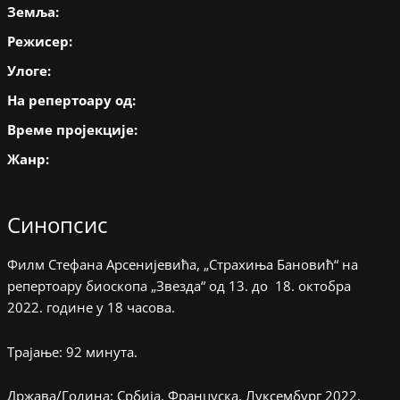
Земља:
Режисер:
Улоге:
На репертоару од:
Време пројекције:
Жанр:
Синопсис
Филм Стефана Арсенијевића, „Страхиња Бановић“ на
репертоару биоскопа „Звезда“ од 13. до 18. октобра
2022. године у 18 часова.
Трајање: 92 минута.
Држава/Година: Србија, Француска, Луксембург 2022.