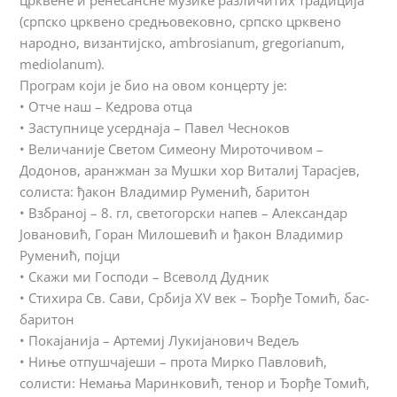
црквене и ренесансне музике различитих традиција
(српско црквено средњовековно, српско црквено
народно, византијско, ambrosianum, gregorianum,
mediolanum).
Програм који је био на овом концерту је:
• Отче наш – Кедрова отца
• Заступнице усерднаја – Павел Чесноков
• Величаније Светом Симеону Мироточивом –
Додонов, аранжман за Мушки хор Виталиј Тарасјев,
солиста: ђакон Владимир Руменић, баритон
• Взбраној – 8. гл, светогорски напев – Александар
Јовановић, Горан Милошевић и ђакон Владимир
Руменић, појци
• Скажи ми Господи – Всеволд Дудник
• Стихира Св. Сави, Србија XV век – Ђорђе Томић, бас-
баритон
• Покајанија – Артемиј Лукијанович Ведељ
• Ниње отпушчајеши – прота Мирко Павловић,
солисти: Немања Маринковић, тенор и Ђорђе Томић,