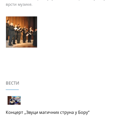
врсти музике.
ВЕСТИ
Концерт „Звуци магичних струна у Бору“