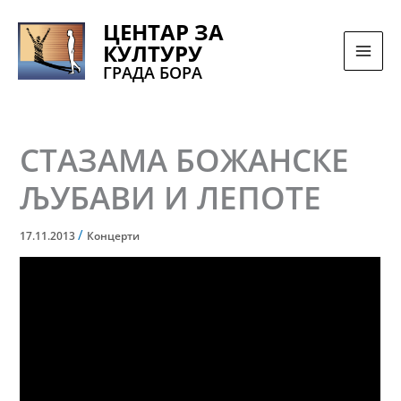
Pređi
ЦЕНТАР ЗА
na
КУЛТУРУ
sadržaj
ГРАДА БОРА
СТАЗАМА БОЖАНСКЕ
ЉУБАВИ И ЛЕПОТЕ
/
17.11.2013
Концерти