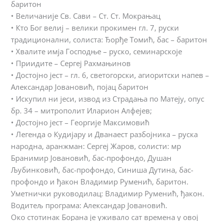
баритон
• Величаније Св. Сави – Ст. Ст. Мокрањац
• Кто Бог велиј – велики прокимен гл. 7, руски
традиционални, солиста: Ђорђе Томић, бас – баритон
• Хвалите имја Господње – руско, семинарскоје
• Приидите – Сергеј Рахмањинов
• Достојно јест – гл. 6, светогорски, агиоритски напев –
Александар Јовановић, појац баритон
• Искупил ни јеси, извод из Страдања по Матеју, опус
бр. 34 – митрополит Иларион Алфејев;
• Достојно јест – Георгије Максимовић
• Легенда о Кудијару и Дванаест разбојника – руска
народна, аранжман: Сергеј Жаров, солисти: мр
Бранимир Јовановић, бас-профондо, Душан
Љубинковић, бас-профондо, Синиша Дутина, бас-
профондо и ђакон Владимир Руменић, баритон.
Уметнички руководилац: Владимир Руменић, ђакон.
Водитељ програма: Александар Јовановић.
Око стотинак Борана је уживало сат времена у овој