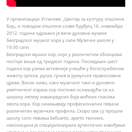
У организацији Установе ‚‚Центар за културу општине
Бор„ и поводом општине славе Ђурђиц 16. новембра
2012. године одржано је вече духовне музике
београдског мушког хора у сали Музичке школе у
19:30 сати.
Београдски мушки хор, који у различитим облицима
постоји више од тридесет година. Последњих шест
година хор узима активније учешће у богослужбеном
животу српске, руске, грчке и румунске православне
цркве. Висок ниво, како музичког тако и духовно-
уметничког израза хор постиже ослањајући се на
широку лепезу изванредних боја моћних гласова
овога хора. Хор сачињавају професионални певачи
различитих музичких профила. Скоро сви су прошли
школу соло певања bellcanto, aperto технике,
неколицина је специјализирала аутентично извођење