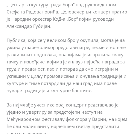
„Центар за културу града Бора“ под руководством
Стефана Радовановића. Целовечерњи концерт пратио
је Народни оркестар КУД-а „Бор“ којим руководи
Александар Губијан.
Публика, која се у великом броју окупила, могла је да
ужива у шареноликој представи игре, песме и ношње
различитих поднебља, овацијама је испратила сваку
тачку и извођаче, којима је аплауз највећа награда за
труд и преданост, као и потврда да смо истрајни и
успешни у циљу промовисања и очувања традиције и
културе и тиме потврдили да наш град има праве
чуваре традиције и културне баштине.
За најмлађе учеснике овај концерт представљао је
уједно и увертиру за предстојећи наступ на
Међународном фестивалу фолклора у Варни, на којем
ће ови малишани у најлепшем светлу представити
наш град и земљу.