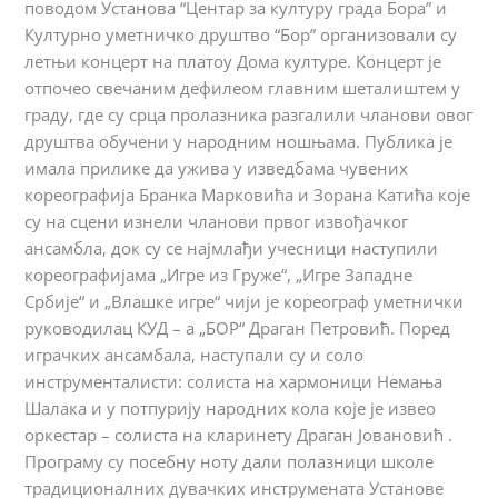
поводом Установа “Центар за културу града Бора” и
Културно уметничко друштво “Бор” организовали су
летњи концерт на платоу Дома културе. Концерт је
отпочео свечаним дефилеом главним шеталиштем у
граду, где су срца пролазника разгалили чланови овог
друштва обучени у народним ношњама. Публика је
имала прилике да ужива у изведбама чувених
кореографија Бранка Марковића и Зорана Катића које
су на сцени изнели чланови првог извођачког
ансамбла, док су се најмлађи учесници наступили
кореографијама „Игре из Груже“, „Игре Западне
Србије“ и „Влашке игре“ чији је кореограф уметнички
руководилац КУД – а „БОР“ Драган Петровић. Поред
играчких ансамбала, наступали су и соло
инструменталисти: солиста на хармоници Немања
Шалака и у потпурију народних кола које је извео
оркестар – солиста на кларинету Драган Јовановић .
Програму су посебну ноту дали полазници школе
традиционалних дувачких инструмената Установе