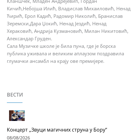
Кланшчек, Младен Андрејевић, Гордан
Кичић,Небојша Илић, Владислав Михаиловић, Ненад
Ћирић, Ерол Кадић, Радомир Николић, Бранислав
Зеремски,Дара Џокић, Ненад Јездић, Ненад
Хераковић, Андрија Кузмановић, Милан Никитовић,
Александар Груден.
Сала Музичке школе је била пуна, где је борска
публика уживала и великим аплаузом поздравила
глумачки ансамбл на крају ове премијере.
ВЕСТИ
Концерт „Звуци магичних струна у Бору“
08/08/2026