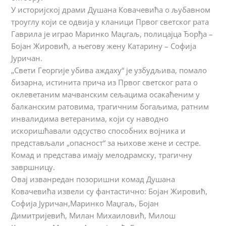
У историјској драми Душана Ковачевића о љубавном
троуглу који се одвија у кланици Првог светског рата
Гаврила је играо Маринко Маџгаљ, полицајца Ђорђа –
Бојан Жировић, а његову жену Катарину – Софија
Јуричан.
„Свети Георгије убива аждаху“ је узбудљива, помало
бизарна, истинита прича из Првог светског рата о
оклеветаним мачванским сељацима осакаћеним у
балканским ратовима, трагичним богаљима, ратним
инвалидима ветеранима, који су наводно
искоришћавали одсуство способних војника и
представљали „опасност“ за њихове жене и сестре.
Комад и представа имају мелодрамску, трагичну
завршницу.
Овај изванредан позоришни комад Душана
Ковачевића извели су фантастично: Бојан Жировић,
Софија Јуричан,Маринко Маџгаљ, Бојан
Димитријевић, Милан Михаиловић, Милош