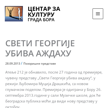
Pređi
ЦЕНТАР ЗА
na
КУЛТУРУ
sadržaj
ГРАДА БОРА
СВЕТИ ГЕОРГИЈЕ
УБИВА АЖДАХУ
/
28.09.2013
Позоришне представе
Атеље 212 je обнавило, после 27 година од премијере,
чувену представу „Свети Георгије убива аждаху“, у
режији Љубомира Муција Драшкића, са новом
глумачком поделом. Премијера је одиграна у Бору 26.
септембра 2013.године у сали Музичке школе, док ће
београдска публика моћи да види нову представу у
октобру.