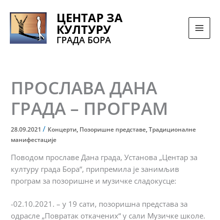
Pređi
ЦЕНТАР ЗА
na
КУЛТУРУ
sadržaj
ГРАДА БОРА
ПРОСЛАВА ДАНА
ГРАДА – ПРОГРАМ
/
28.09.2021
Концерти
,
Позоришне представе
,
Традиционалне
манифестације
Поводом прославе Дана града, Установа „Центар за
културу града Бора“, припремила је занимљив
програм за позоришне и музичке сладокуcце:
-02.10.2021. – у 19 сати, позоришнa представa за
одрасле „Повратак откачених“ у сали Музичке школе.