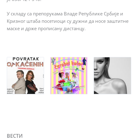
У складу са препорукама Владе Републике Србије и
Кризног штаба посетиоци су дужни да носе заштитне
маске и држе прописану дистанцу.
ВЕСТИ