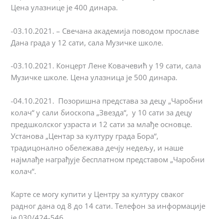
Цена улазнице је 400 динара.
-03.10.2021. – Свечана академија поводом прославе
Дана града у 12 сати, сала Mузичке школе.
-03.10.2021. Концерт Лене Ковачевић у 19 сати, сала
Музичке школе. Цена улазница је 500 динара.
-04.10.2021. Позоришна представа за децу „Чаробни
колач“ у сали биоскопа „Звезда“, у 10 сати за децу
предшколског узраста и 12 сати за млађе oсновце.
Установа „Центар за културу града Бора“,
традицонално обележава дечју недељу, и наше
најмлађе награђује бесплатном представом „Чаробни
колач“.
Карте се могу купити у Центру за културу сваког
радног дана од 8 до 14 сати. Телефон за информације
је 030/424-546.