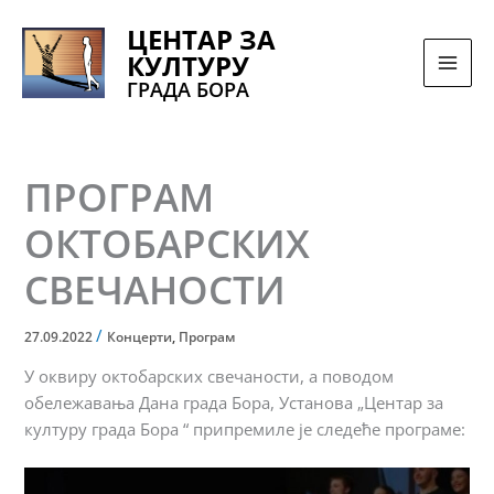
Pređi
ЦЕНТАР ЗА
na
КУЛТУРУ
sadržaj
ГРАДА БОРА
ПРОГРАМ
ОКТОБАРСКИХ
СВЕЧАНОСТИ
/
27.09.2022
Концерти
,
Програм
У оквиру октобарских свечаности, а поводом
обележавања Дана града Бора, Установа „Центар за
културу града Бора “ припремиле је следеће програме: