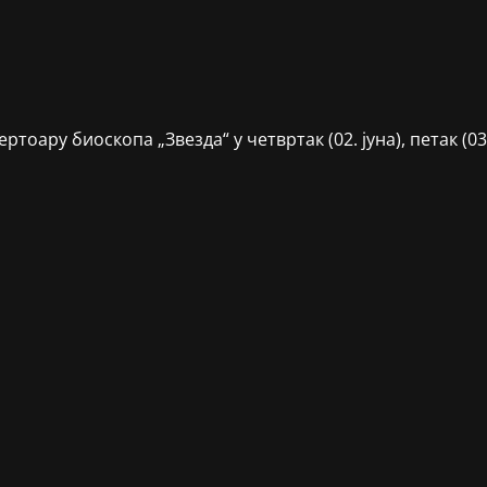
ару биоскопа „Звезда“ у четвртак (02. јуна), петак (03.ју