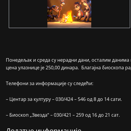
Понедељак и среда су нерадни дани, осталим данима п
цена улазнице је 250,00 динара. Благајна биоскопа рад
Телефони за информације су следећи:
– Центар за културу – 030/424 – 546 од 8 до 14 сати.
– Биоскоп „Звезда“ – 030/421 – 259 од 16 до 21 сат.
Додатне информације