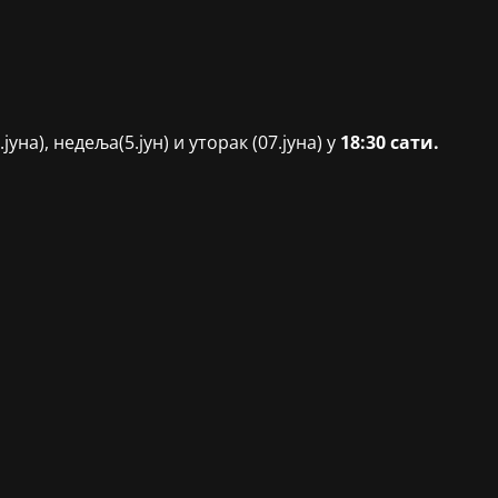
на), недеља(5.јун) и уторак (07.јуна) у
18:30 сати.