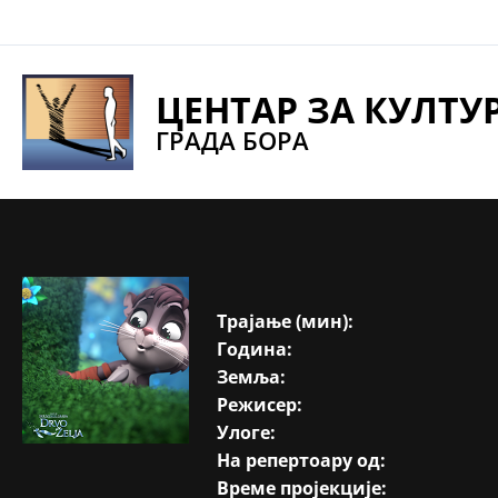
Pređi
na
sadržaj
ЦЕНТАР ЗА КУЛТУ
ГРАДА БОРА
Трајање (мин):
Година:
Земља:
Режисер:
Улоге:
На репертоару од:
Време пројекције: