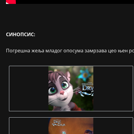
СИНОПСИС:
Погрешна жеља младог опосума замрзава цео њен род