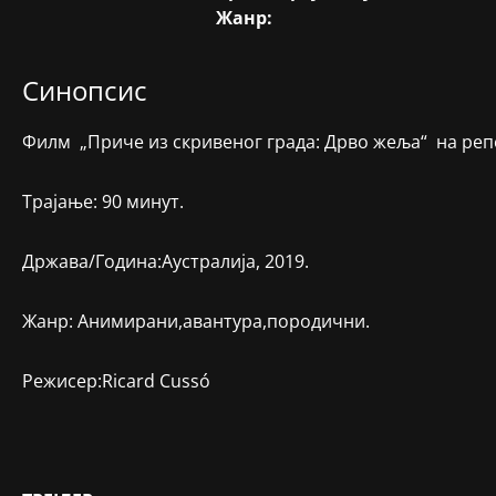
Жанр:
Синопсис
Филм „Приче из скривеног града: Дрво жеља“ на реперто
Трајање: 90 минут.
Држава/Година:Аустралија, 2019.
Жанр: Анимирани,авантура,породични.
Режисер:Ricard Cussó