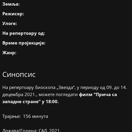
Земља:
Режисер:
Улоге:
На репертоару од:
Време пројекције:
Жанр:
Синопсис
На репертоару биоскопа „Звезда“, у периоду од 09. до 14.
децембра 2021., можете погледати
филм “Прича са
западне стране” у 18:00.
Трајање: 156 минута
Држава/Година: САД, 2021.