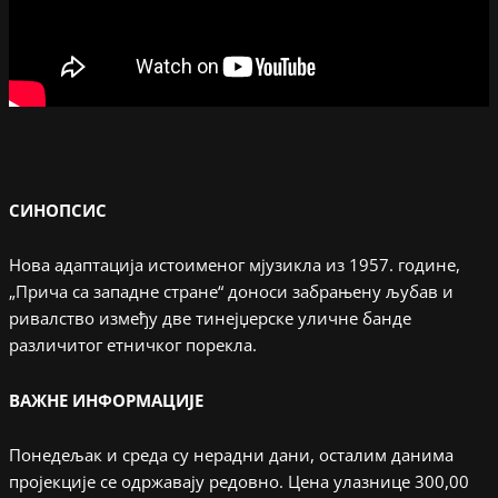
СИНОПСИС
Нова адаптација истоименог мјузикла из 1957. године,
„Прича са западне стране“ доноси забрањену љубав и
ривалство између две тинејџерске уличне банде
различитог етничког порекла.
ВАЖНЕ ИНФОРМАЦИЈЕ
Понедељак и среда су нерадни дани, осталим данима
пројекције се одржавају редовно. Цена улазнице 300,00