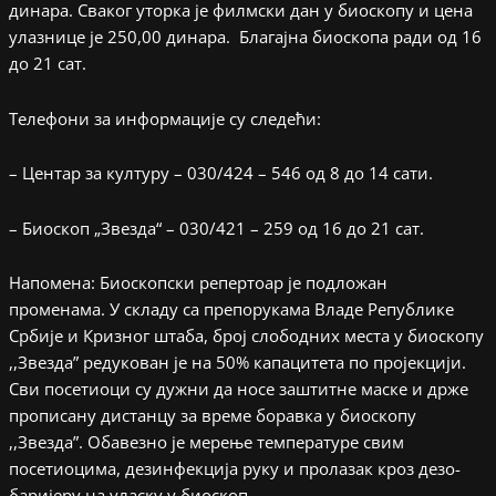
динара. Сваког уторка је филмски дан у биоскопу и цена
улазнице је 250,00 динара. Благајна биоскопа ради од 16
до 21 сат.
Телефони за информације су следећи:
– Центар за културу – 030/424 – 546 од 8 до 14 сати.
– Биоскоп „Звезда“ – 030/421 – 259 од 16 до 21 сат.
Напомена: Биоскопски репертоар је подложан
променама. У складу са препорукама Владе Републике
Србије и Кризног штаба, број слободних места у биоскопу
,,Звезда” редукован је на 50% капацитета по пројекцији.
Сви посетиоци су дужни да носе заштитне маске и држе
прописану дистанцу за време боравка у биоскопу
,,Звезда”. Обавезно је мерење температуре свим
посетиоцима, дезинфекција руку и пролазак кроз дезо-
баријеру на уласку у биоскоп.