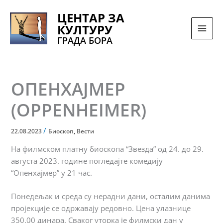
Pređi
ЦЕНТАР ЗА
na
КУЛТУРУ
sadržaj
ГРАДА БОРА
ОПЕНХАЈМЕР
(OPPENHEIMER)
/
22.08.2023
Биоскоп
,
Вести
На филмском платну биоскопа “Звезда” од 24. до 29.
августа 2023. године погледајте комедију
“Опенхајмер” у 21 час.
Понедељак и среда су нерадни дани, осталим данима
пројекције се одржавају редовно. Цена улазнице
350,00 динара. Сваког уторка је филмски дан у