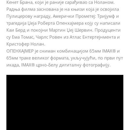
Кенет Брана, који је раније сарађивао са Ноланом.
Радња филма заснована је на књизи која је освојила
Пулицерову награду, Амерички Прометеј: Тријумф и
трагедија Џеја Роберта Опенхајмера коју су написали
Каи Берд и покојни Мартин Џеј Шервин. Продуценти
су Ема Томас, Чарлс Ровен из Атлас Ентертејнмента и
Кристофер Нолан.
ОПЕНХАЈМЕР је сниман комбинацијом 65мм IMAX® и
65мм траке великог формата, укључујући, по први пут
икада, IMAX® црно-белу дигиталну фотографију.