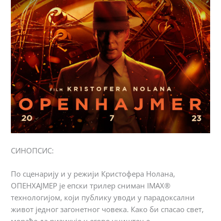
СИНОПСИС:
По сценарију и у режији Кристофера Нолана,
ОПЕНХАЈМЕР је епски трилер сниман IMAX®
технологијом, који публику уводи у парадоксални
живот једног загонетног човека. Како би спасао свет,