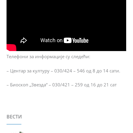
Телефони за информације су следећи:
– Центар за културу – 030/424 – 546 од 8 до 14 сати.
– Биоскоп „Звезда“ – 030/421 – 259 од 16 до 21 сат
ВЕСТИ