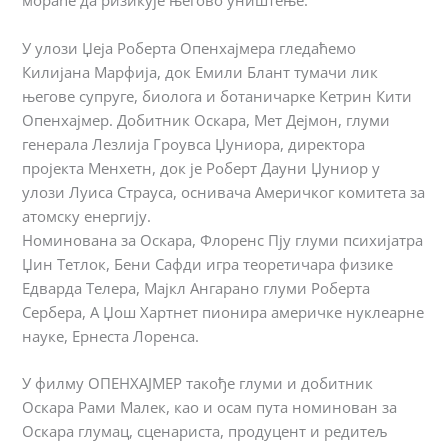
мораће да ризикује његово уништење.
У улози Џеја Роберта Опенхајмера гледаћемо
Килијана Марфија, док Емили Блант тумачи лик
његове супруге, биолога и ботаничарке Кетрин Кити
Опенхајмер. Добитник Оскара, Мет Дејмон, глуми
генерала Лезлија Гроувса Џуниора, директора
пројекта Менхетн, док је Роберт Дауни Џуниор у
улози Луиса Страуса, оснивача Америчког комитета за
атомску енергију.
Номинована за Оскара, Флоренс Пју глуми психијатра
Џин Тетлок, Бени Сафди игра теоретичара физике
Едварда Телера, Мајкл Ангарано глуми Роберта
Сербера, А Џош Хартнет пионира америчке нуклеарне
науке, Ернеста Лоренса.
У филму ОПЕНХАЈМЕР такође глуми и добитник
Оскара Рами Малек, као и осам пута номинован за
Оскара глумац, сценариста, продуцент и редитељ