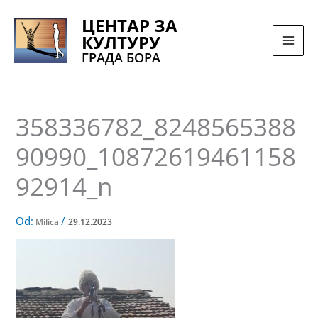
Pređi
ЦЕНТАР ЗА
na
КУЛТУРУ
sadržaj
ГРАДА БОРА
358336782_8248565388
90990_10872619461158
92914_n
Od:
/
Milica
29.12.2023