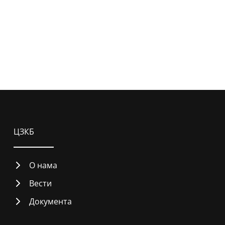
ЦЗКБ
О нама
Вести
Документа