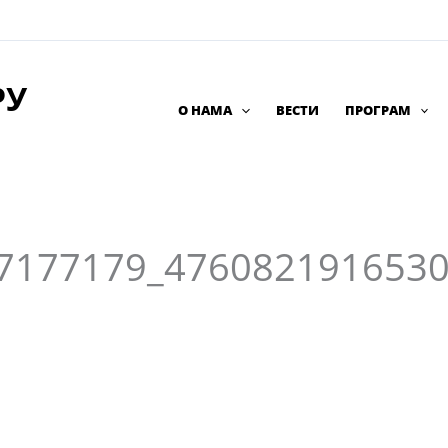
РУ
О НАМА
ВЕСТИ
ПРОГРАМ
7177179_476082191653