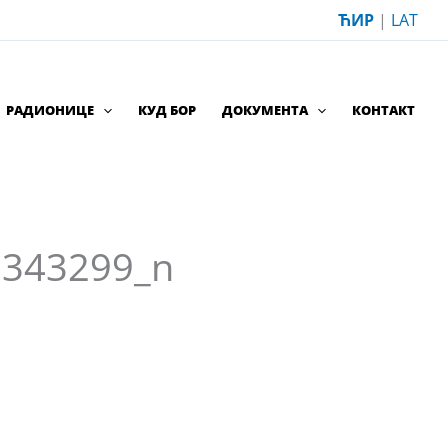
ЋИР
|
LAT
РАДИОНИЦЕ
КУД БОР
ДОКУМЕНТА
КОНТАКТ
0343299_n