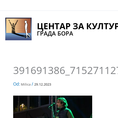
Pređi
na
sadržaj
ЦЕНТАР ЗА КУЛТУ
ГРАДА БОРА
391691386_71527112
Od:
/
Milica
29.12.2023