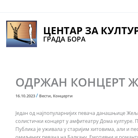
Pređi
na
sadržaj
ЦЕНТАР ЗА КУЛТУ
ГРАДА БОРА
ОДРЖАН КОНЦЕРТ 
/
16.10.2023
Вести
,
Концерти
Један од најпопуларнијих певача данашњице Жељко
солистички концерт у амфитеатру Дома културе. Пу
Публика је уживала у старијим хитовима, али и пе
омиљених певача на Балкану. Емотивни и романт