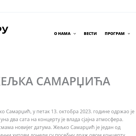
РУ
О НАМА
ВЕСТИ
ПРОГРАМ
ЖЕЉКА САМАРЏИЋА
 Самарџић, у петак 13. октобра 2023. године одржао је
на два сата на концерту је влада сјајна атмосфера.
смама новијег датума. Жељко Самарџић је један од
ични хитови донели су посебну драж овом концерту.