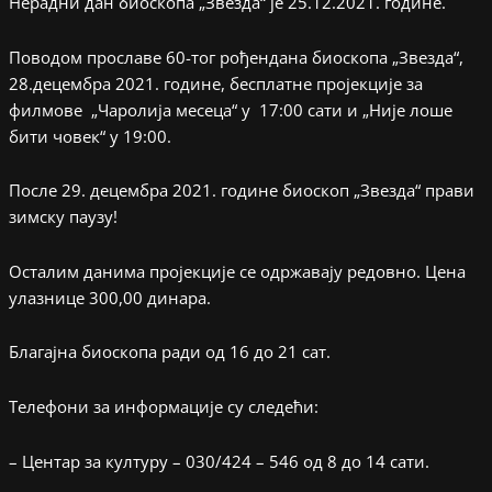
Нерадни дан биоскопа „Звезда“ је 25.12.2021. године.
Поводом прославе 60-тог рођендана биоскопа „Звезда“,
28.децембра 2021. године, бесплатне пројекције за
филмове „Чаролија месеца“ у 17:00 сати и „Није лоше
бити човек“ у 19:00.
После 29. децембра 2021. године биоскоп „Звезда“ прави
зимску паузу!
Осталим данима пројекције се одржавају редовно. Цена
улазнице 300,00 динара.
Благајна биоскопа ради од 16 до 21 сат.
Телефони за информације су следећи:
– Центар за културу – 030/424 – 546 од 8 до 14 сати.