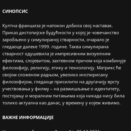
СИНОПСИС
Култна франшиза је напокон добила свој наставак.
Приказ дистопијске будућности у којој је човечанство
заробљено у симулираној стварности, очарало је
гледаоце далеке 1999. године. Таква симулирана
стварност одушевила је импресивним визуелним
ефектима, слојевитом, захтевном причом која комбинује
филозофију, религију, етику и технологију. Матрикс ће
својом сложеном радњом, увелико инспирисану
филозофијом, гледаоце присилити на другачију врсту
учествовања у филму – на размишљање о идентитету,
постојању и моралним питањима која никада нису била
толико актуална као данас, у времену у којем живимо.
ВАЖНЕ ИНФОРМАЦИЈЕ