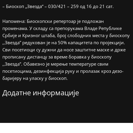
– Биоскоп „Звезда“ – 030/421 – 259 од 16 до 21 сат.
Напомена: Биоскопски репертоар је подложан
променама. У складу са препорукама Владе Републике
Србије и Кризног штаба, број слободних места у биоскопу
,,Звезда” редукован је на 50% капацитета по пројекцији.
Сви посетиоци су дужни да носе заштитне маске и држе
прописану дистанцу за време боравка у биоскопу
,,Звезда”. Обавезно је мерење температуре свим
посетиоцима, дезинфекција руку и пролазак кроз дезо-
баријеру на уласку у биоскоп.
Додатне информације