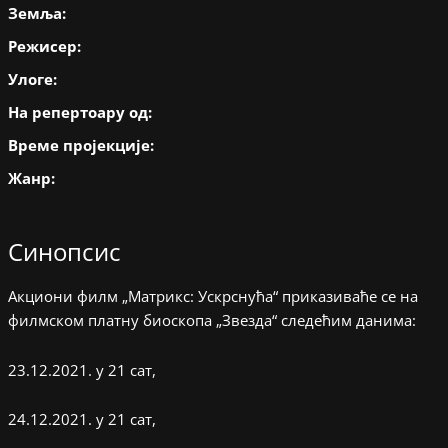
Земља:
Режисер:
Улоге:
На репертоару од:
Време пројекције:
Жанр:
Синопсис
Акциони филм „Матрикс: Ускрснућа“ приказиваће се на
филмском платну биоскопа „Звезда“ следећим данима:
23.12.2021. у 21 сат,
24.12.2021. у 21 сат,