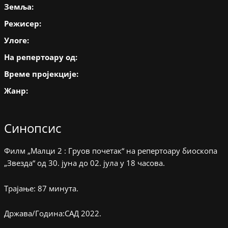
Земља:
Режисер:
Улоге:
На репертоару од:
Време пројекције:
Жанр:
Синопсис
Филм „Малци 2 : Груов почетак“ на репертоару биоскопа
„Звезда“ од 30. јуна до 02. јула у 18 часова.
Трајање: 87 минута.
Држава/Година:САД 2022.