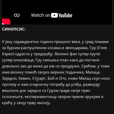
СИНОПСИС:
У јеку седамдесетих година прошлог века, у сред помаме
за бујним распуштеним косама и звонцарама, Гру (Стив
Карел) одраста у предграђу. Велики фан супер-групе
супер-зликоваца, Гру смишља план како да постане
довољно зао да може да им се придружи. Срећом, у томе
има велику помоћ својих верних поданика, Малаца.
Заједно, Кевин, Стјуарт, Боб и Ото, нови Малац који носи
протезу и има очајничку потребу да угађа, развијају
вештине док заједно са Груом граде своје прво
склониште, експериментишу својим првим оружјем и
крећу у своју прву мисију.