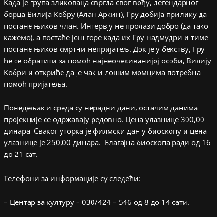
Када је група зликоваца свргла свог вођу, легендарног
борца Вилија Кобру (Алан Аркин), Гру добија прилику да
постане њихов члан. Интервју не пролази добро (да тако
кажемо), а постаће још горе када их Гру надмудри и тиме
постане њихов смртни непријатељ. Док је у бекству, Гру
ће се обратити за помоћ најнеочекиванијој особи, Вилију
Кобри и откриће да је чак и лошим момцима потребна
помоћ пријатеља.
Понедељак и среда су нерадни дани, осталим данима
пројекције се одржавају редовно. Цена улазнице 300,00
динара. Сваког уторка је филмски дан у биоскопу и цена
улазнице је 250,00 динара. Благајна биоскопа ради од 16
до 21 сат.
Телефони за информације су следећи:
– Центар за културу – 030/424 – 546 од 8 до 14 сати.