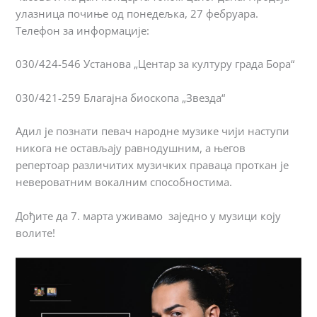
улазница почиње од понедељка, 27 фебруара.
Телефон за информације:
030/424-546 Установа „Центар за културу града Бора“
030/421-259 Благајна биоскопа „Звезда“
Адил је познати певач народне музике чији наступи
никога не остављају равнодушним, а његов
репертоар различитих музичких праваца проткан је
невероватним вокалним способностима.
Дођите да 7. марта уживамо заједно у музици коју
волите!