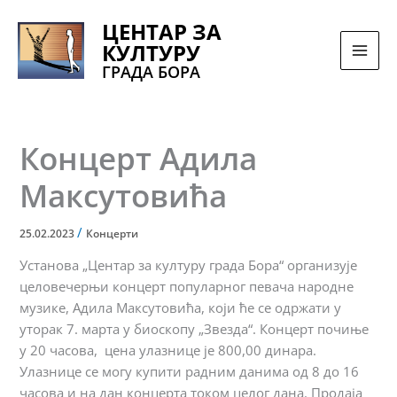
Pređi
ЦЕНТАР ЗА
na
КУЛТУРУ
sadržaj
ГРАДА БОРА
Концерт Адила
Максутовића
/
25.02.2023
Концерти
Установа „Центар за културу града Бора“ организује
целовечерњи концерт популарног певача народне
музике, Адила Максутовића, који ће се одржати у
уторак 7. марта у биоскопу „Звезда“. Концерт почиње
у 20 часова, цена улазнице је 800,00 динара.
Улазнице се могу купити радним данима од 8 до 16
часова и на дан концерта током целог дана. Продаја