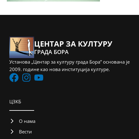
ЦЕНТАР ЗА КУЛТУРУ
ГРАДА БОРА
Установа „Центар за културу града Бора” основана је
2009. године као нова институција културе.
ЦЗКБ
О нама
Вести