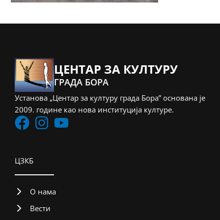
ЦЕНТАР ЗА КУЛТУРУ
ГРАДА БОРА
Установа „Центар за културу града Бора” основана је
2009. године као нова институција културе.
ЦЗКБ
О нама
Вести