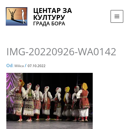
Pređi
ЦЕНТАР ЗА
na
КУЛТУРУ
sadržaj
ГРАДА БОРА
IMG-20220926-WA0142
Od:
/
Milica
07.10.2022