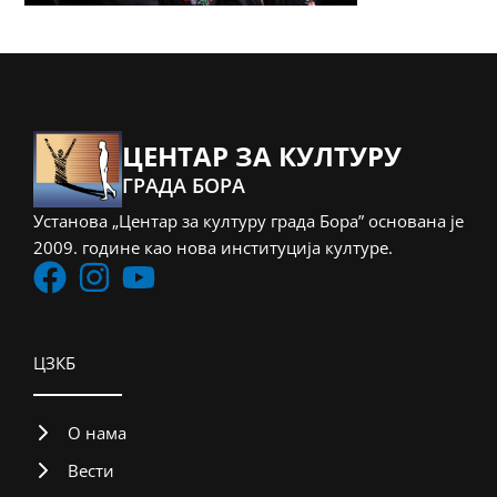
ЦЕНТАР ЗА КУЛТУРУ
ГРАДА БОРА
Установа „Центар за културу града Бора” основана је
2009. године као нова институција културе.
ЦЗКБ
О нама
Вести