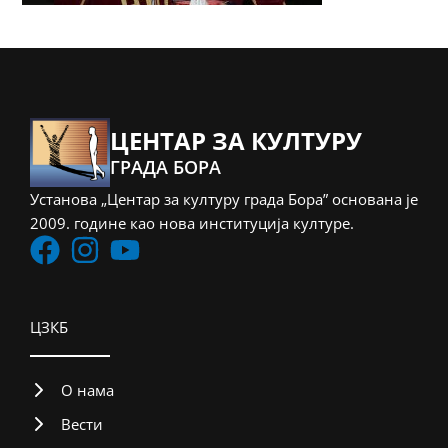
ЦЕНТАР ЗА КУЛТУРУ
ГРАДА БОРА
Установа „Центар за културу града Бора” основана је
2009. године као нова институција културе.
ЦЗКБ
О нама
Вести