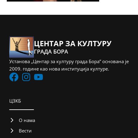
ЦЕНТАР ЗА КУЛТУРУ
ГРАДА БОРА
Установа „Центар за културу града Бора” основана је
2009. године као нова институција културе.
ЦЗКБ
О нама
Вести