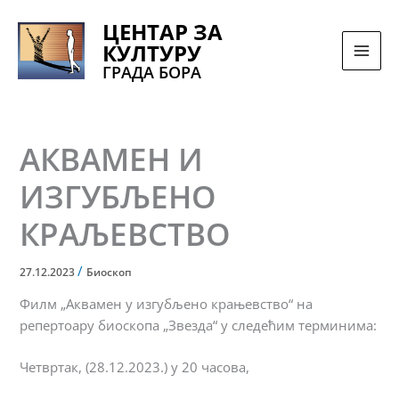
Pređi
ЦЕНТАР ЗА
na
КУЛТУРУ
sadržaj
ГРАДА БОРА
АКВАМЕН И
ИЗГУБЉЕНО
КРАЉЕВСТВО
/
27.12.2023
Биоскоп
Филм „Аквамен у изгубљено крањевство“ на
репертоару биоскопа „Звезда“ у следећим терминима:
Четвртак, (28.12.2023.) у 20 часова,