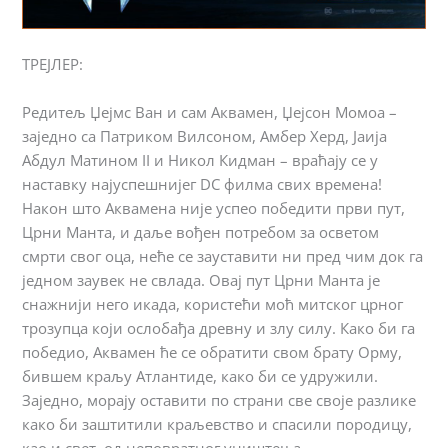
ТРЕЈЛЕР:
Редитељ Џејмс Ван и сам Аквамен, Џејсон Момоа –
заједно са Патриком Вилсоном, Амбер Херд, Јаија
Абдул Матином II и Никол Кидман – враћају се у
наставку најуспешнијег DC филма свих времена!
Након што Аквамена није успео победити први пут,
Црни Манта, и даље вођен потребом за осветом
смрти свог оца, неће се зауставити ни пред чим док га
једном заувек не свлада. Овај пут Црни Манта је
снажнији него икада, користећи моћ митског црног
трозупца који ослобађа древну и злу силу. Како би га
победио, Аквамен ће се обратити свом брату Орму,
бившем краљу Атлантиде, како би се удружили.
Заједно, морају оставити по страни све своје разлике
како би заштитили краљевство и спасили породицу,
као и свет, од неповратног уништења.